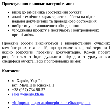
Проектування включає наступні етапи:
виїзд до замовника і обстеження об’єкта;
аналіз технічних характеристик об’єкта на підставі
наданої документації та проведеного обстеження;
вибір типу встановленого обладнання;
узгодження проекту в постачають і контролюючих
організаціях.
Проектні роботи виконуються з використанням сучасних
комп’ютерних технологій, що дозволяє в короткі терміни і
якісно розробити проектну документацію. Кожен проект
розробляється з індивідуальним підходом з урахуванням
специфіки об’єкта і всіх пропонованих вимог.
Контакти
м. Харкiв, Україна
вул. Мала Панасівська, 1
+38 (057) 734-98-57
sales@energo.kh.ua
«Інформація для акціонерів та стейкхолдерів»